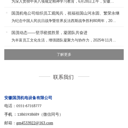
为深入贯彻中央八项规定精神学习教育，6月28日上午，安徽国茂...
国茂机电公司组织员工观阅兵，祝福祖国山河永固、繁荣永继
为纪念中国人民抗日战争暨世界反法西斯战争胜利80周年，202...
国茂动态——登浮槎揽胜景，凝团队共奋进
为丰富员工文化生活，增强团队凝聚力与协作力，2025年11月...
了解更多
联系我们
安徽国茂机电设备有限公司
电话：
0551-67318777
手机 ：
13865938689（微信同号）
邮箱
：
gm4533922@163.com